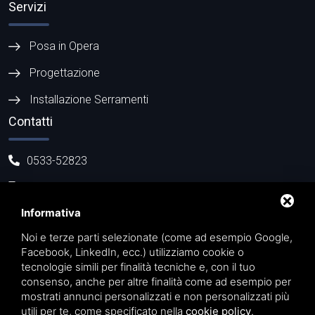
Servizi
Posa in Opera
Progettazione
Installazione Serramenti
Contatti
0533-52823
371 5661106
Informativa
info@casadellaceramica.net
Piazza del Teatro 3/A - 44027 Migliarino (FE)
Noi e terze parti selezionate (come ad esempio Google,
Facebook, LinkedIn, ecc.) utilizziamo cookie o
tecnologie simili per finalità tecniche e, con il tuo
consenso, anche per altre finalità come ad esempio per
mostrati annunci personalizzati e non personalizzati più
utili per te, come specificato nella
cookie policy
.