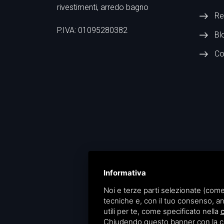
rivestimenti, arredo bagno
Re
P.IVA: 01095280382
Bl
Co
Informativa
Noi e terze parti selezionate (come
tecniche e, con il tuo consenso, an
utili per te, come specificato nella
c
Privacy
|
Site
Chiudendo questo banner con la croc