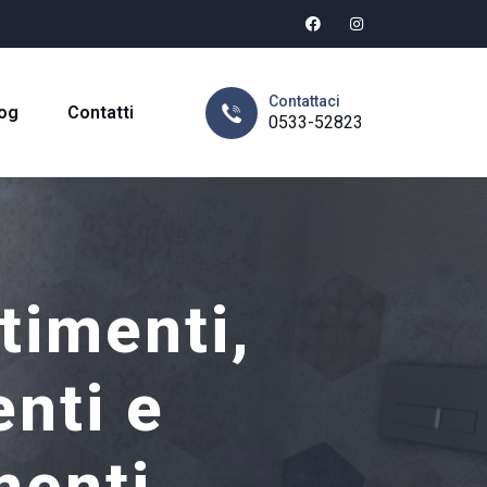
Contattaci
og
Contatti
0533-52823
timenti,
nti e
menti