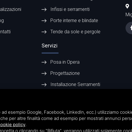
alizzazioni
Infissi e serramenti
Mig
og
Porte interne e blindate
ntatti
Tende da sole e pergole
Servizi
Posa in Opera
Progettazione
Installazione Serramenti
 ad esempio Google, Facebook, LinkedIn, ecc.) utilizziamo cookie o
che per altre finalità come ad esempio per mostrati annunci perso
ookie policy
.
map
Questo sito è protetto da Google reCAPTCHA v3,
Privacy Policy
e
Terms of Se
etta o cliccando su "Rifiuta", verranno utilizzati solamente cooki