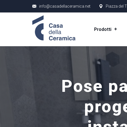
info@casadellaceramica.net
Piazza del T
Prodotti
Pose pa
prog
inst