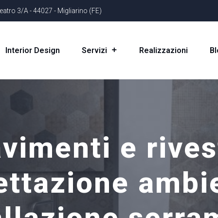
eatro 3/A - 44027 - Migliarino (FE)
Interior Design
Realizzazioni
Bl
Servizi
vimenti e rives
ettazione ambie
allazione serra