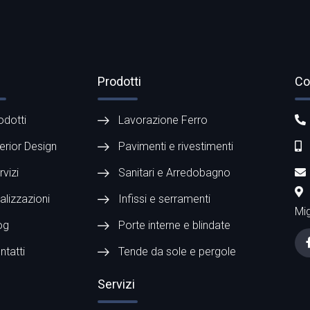
Prodotti
Co
odotti
Lavorazione Ferro
terior Design
Pavimenti e rivestimenti
rvizi
Sanitari e Arredobagno
alizzazioni
Infissi e serramenti
Mig
og
Porte interne e blindate
ntatti
Tende da sole e pergole
Servizi