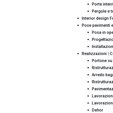
Porte inter
Pergole e t
Interior design F
Pose pavimenti e
Posa in ope
Progettazio
Installazio
Realizzazioni | 
Portone su 
Ristruttura
Arredo bag
Ristruttur
Pavimentazi
Lavorazion
Lavorazione
Dehor