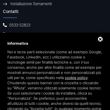
Installazione Serramenti
Contatti
0533-52823
371 5661106
Informativa
info@casadellaceramica.net
Piazza del Teatro 3/A - 44027 Migliarino (FE)
Noi e terze parti selezionate (come ad esempio Google,
Facebook, LinkedIn, ecc.) utilizziamo cookie o
tecnologie simili per finalità tecniche e, con il tuo
consenso, anche per altre finalità come ad esempio per
mostrati annunci personalizzati e non personalizzati più
utili per te, come specificato nella
cookie policy
.
Chiudendo questo banner con la crocetta o cliccando
su "Rifiuta", verranno utilizzati solamente cookie tecnici.
Se vuoi selezionare i cookie da installare, clicca su
"Personalizza". Se preferisci, puoi acconsentire
Privacy
|
Sitemap
Questo sito è protetto da Google reCAPTCHA
all'utilizzo di tutti i cookie, anche diversi da quelli tecnici,
v3,
Privacy Policy
e
Terms of Service
di Google.
cliccando su "Accetta tutti". In qualsiasi momento potrai