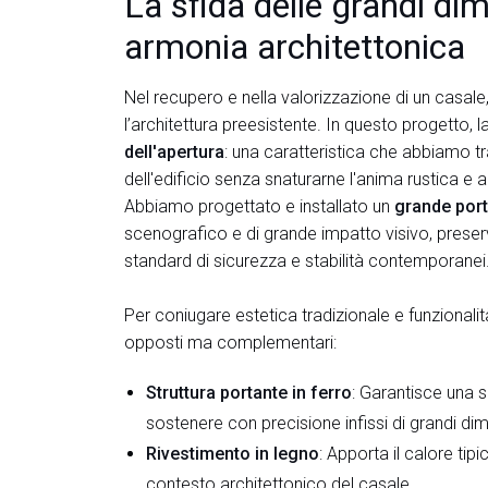
La sfida delle grandi dim
armonia architettonica
Nel recupero e nella valorizzazione di un casal
l’architettura preesistente. In questo progetto, l
dell'apertura
: una caratteristica che abbiamo tra
dell'edificio senza snaturarne l'anima rustica e a
Abbiamo progettato e installato un
grande por
scenografico e di grande impatto visivo, preser
standard di sicurezza e stabilità contemporanei
Per coniugare estetica tradizionale e funzionalità
opposti ma complementari:
Struttura portante in ferro
: Garantisce una s
sostenere con precisione infissi di grandi di
Rivestimento in legno
: Apporta il calore tip
contesto architettonico del casale.