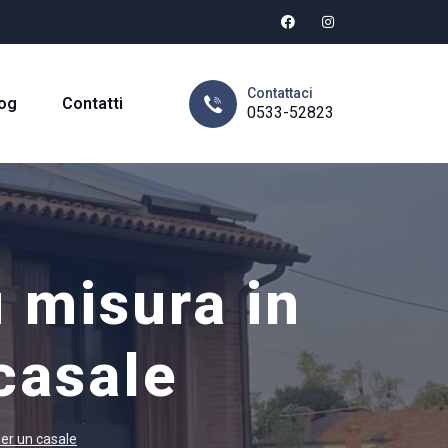
Contattaci
og
Contatti
0533-52823
 misura in
casale
per un casale