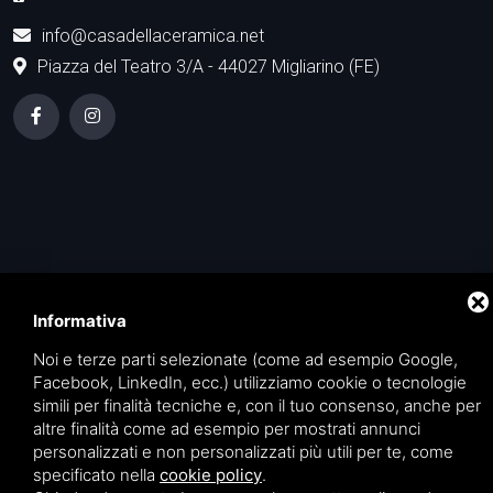
info@casadellaceramica.net
Piazza del Teatro 3/A - 44027 Migliarino (FE)
Privacy
|
Sitemap
Questo sito è protetto da Google reCAPTCHA
v3,
Privacy Policy
e
Terms of Service
di Google.
Informativa
Noi e terze parti selezionate (come ad esempio Google,
Facebook, LinkedIn, ecc.) utilizziamo cookie o tecnologie
simili per finalità tecniche e, con il tuo consenso, anche per
altre finalità come ad esempio per mostrati annunci
personalizzati e non personalizzati più utili per te, come
specificato nella
cookie policy
.